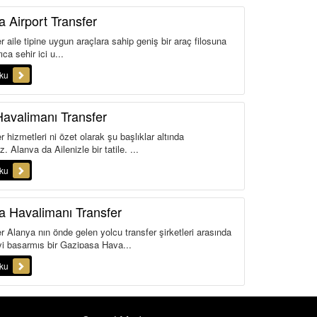
 Airport Transfer
 aile tipine uygun araçlara sahip geniş bir araç filosuna
ıca şehir içi u...
oku
avalimanı Transfer
 hizmetleri ni özet olarak şu başlıklar altında
iz. Alanya da Ailenizle bir tatile, ...
oku
a Havalimanı Transfer
r Alanya nın önde gelen yolcu transfer şirketleri arasında
i başarmış bir Gazipaşa Hava...
oku