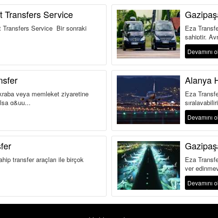
t Transfers Service
Gazipaşa
rt Transfers Service Bir sonraki
Eza Transfer
sahiptir. Ayr
Devamını 
nsfer
Alanya H
 akraba veya memleket ziyaretine
Eza Transfer
lsa g&uu...
sıralayabilir
Devamını 
fer
Gazipaş
ip transfer araçları ile birçok
Eza Transfe
yer edinmey
Devamını 