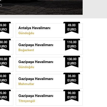
49.00
49.00
Antalya Havalimanı
EURO
EURO
Gündoğdu
80.00
110.00
Gazipaşa Havalimanı
EURO
EURO
Boğazkent
10.00
130.00
Gazipaşa Havalimanı
EURO
EURO
Gündoğdu
60.00
35.00
Gazipaşa Havalimanı
EURO
EURO
Mahmutlar
95.00
90.00
Gazipaşa Havalimanı
EURO
EURO
Titreyengöl