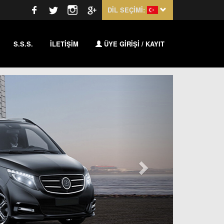
DİL SEÇİMİ:
S.S.S.
İLETİŞİM
ÜYE GİRİŞİ / KAYIT
Sonraki