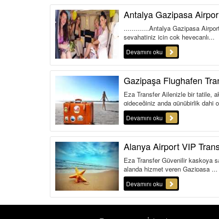
Antalya Gazipasa Airpor
.............Antalya Gazipasa Airpo
seyahatiniz için çok heyecanlı...
Devamını oku
Gazipaşa Flughafen Tra
Eza Transfer Ailenizle bir tatile,
gideceğiniz anda günübirlik dahi o
Devamını oku
Alanya Airport VIP Trans
Eza Transfer Güvenilir kaskoya sah
alanda hizmet veren Gazipaşa ...
Devamını oku