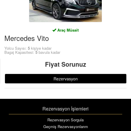
Araç Müsait
Mercedes Vito
Yolcu Sayısı:
5
kişiye kadar
Bagaj Kapasitesi:
5
bavula kadar
Fiyat Sorunuz
Rezervasyon
Rezervasyon İşlemleri
Rezervasyon Sorgula
Geçmiş Rezervasyonlarım