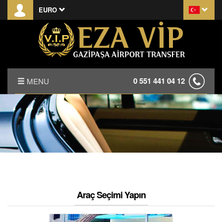
EURO
0 551 441 04 12
MENU
ANASAYFA
HAKKIMIZDA
KIRALAMA KOŞULLARI
S.S.S.
Araç Seçimi Yapın
İLETİŞİM