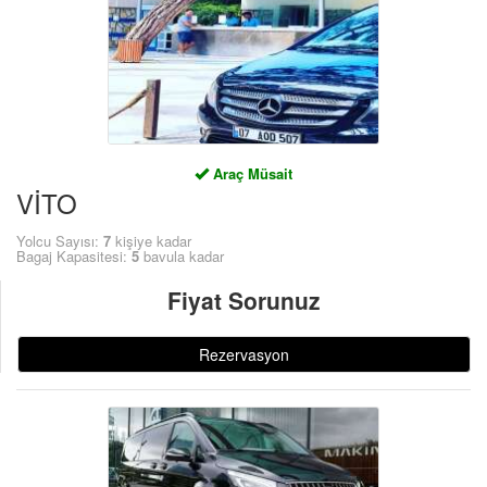
ÜYE GİRİŞİ / KAYIT
Araç Müsait
VİTO
Yolcu Sayısı:
7
kişiye kadar
Bagaj Kapasitesi:
5
bavula kadar
Fiyat Sorunuz
Rezervasyon