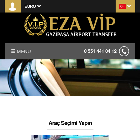
EURO
0 551 441 04 12
MENU
ANASAYFA
HAKKIMIZDA
KIRALAMA KOŞULLARI
S.S.S.
Araç Seçimi Yapın
İLETİŞİM