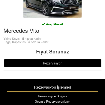
Araç Müsait
Mercedes Vito
Yolcu Sayısı:
5
kişiye kadar
Bagaj Kapasitesi:
5
bavula kadar
Fiyat Sorunuz
Rezervasyon
Rezervasyon İşlemleri
Rezervasyon Sorgula
Geçmiş Rezervasyonlarım