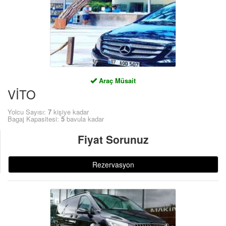
ÜYE GİRİŞİ / KAYIT
Araç Müsait
VİTO
Yolcu Sayısı:
7
kişiye kadar
Bagaj Kapasitesi:
5
bavula kadar
Fiyat Sorunuz
Rezervasyon