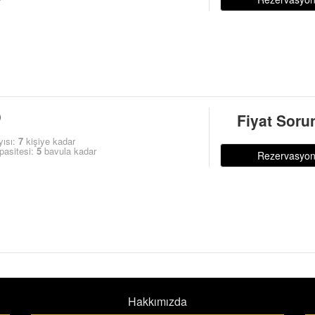
O
Fiyat Soru
yısı:
7
kişiye kadar
pasitesi:
5
bavula kadar
Rezervasyo
Hakkımızda