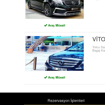
Araç Müsait
VİT
Yolcu Sa
Bagaj Ka
Araç Müsait
Rezervasyon İşlemleri