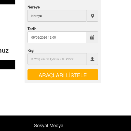
Nereye
Tarih
nuz
Kişi
n
Sosyal Medya