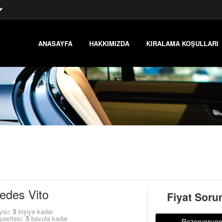
ANASAYFA
HAKKIMIZDA
KIRALAMA KOŞULLARI
edes Vito
Fiyat Soru
yısı:
5
kişiye kadar
pasitesi:
5
bavula kadar
Rezervasyo