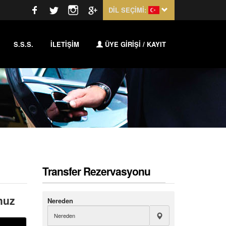
DİL SEÇİMİ:
S.S.S.
İLETİŞİM
ÜYE GİRİŞİ / KAYIT
Transfer Rezervasyonu
nuz
Nereden
n