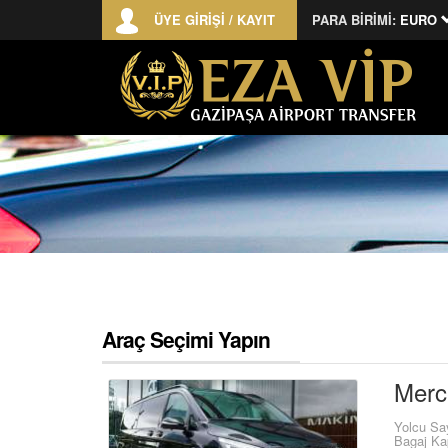
ÜYE GİRİŞİ / KAYIT
PARA BİRİMİ:
EURO
Araç Seçimi Yapın
Merc
Yolcu Sa
Bagaj Ka