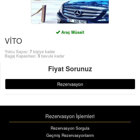
Araç Müsait
VİTO
Yolcu Sayısı:
7
kişiye kadar
Bagaj Kapasitesi:
5
bavula kadar
Fiyat Sorunuz
Rezervasyon
Rezervasyon İşlemleri
Rezervasyon Sorgula
Geçmiş Rezervasyonlarım