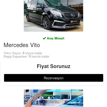
ÜYE GİRİŞİ / KAYIT
Araç Müsait
Mercedes Vito
Yolcu Sayısı:
5
kişiye kadar
Bagaj Kapasitesi:
5
bavula kadar
Fiyat Sorunuz
Rezervasyon