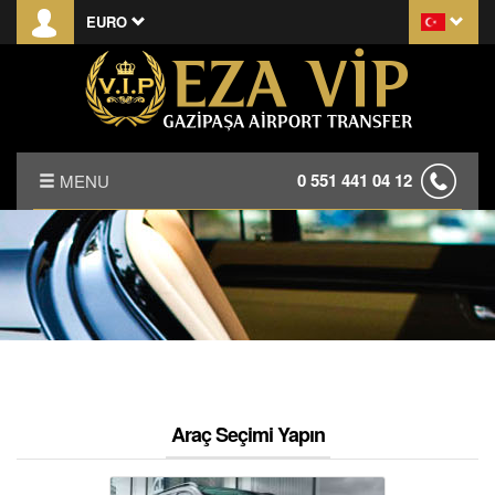
EURO
0 551 441 04 12
MENU
ANASAYFA
HAKKIMIZDA
KIRALAMA KOŞULLARI
S.S.S.
Araç Seçimi Yapın
İLETİŞİM